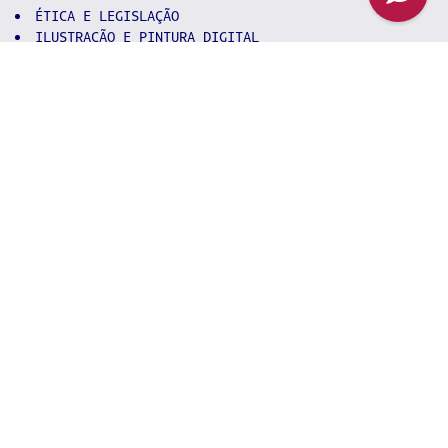
ÉTICA E LEGISLAÇÃO
ILUSTRAÇÃO E PINTURA DIGITAL
INTELIGENCIA ARTIFICIAL
MOBGRAFIA
MODELAGEM E TEXTURIZAÇÃO 3D
MOTION DESIGN E EFEITOS ESPECIAIS
NARRATIVA VISUAL E STORYTELLING
PLANEJAMENTO VISUAL
PROJETO INTEGRADOR
RESPONSABILIDADE SOCIOAMBIENTAL
RIGGING E SKINNING EM 3D
SEMIÓTICA
SOUND DESIGN
TEORIA E HISTÓRIA DO DESIGN
TÓPICOS ESPECIAIS
LIBRAS (Optativa)