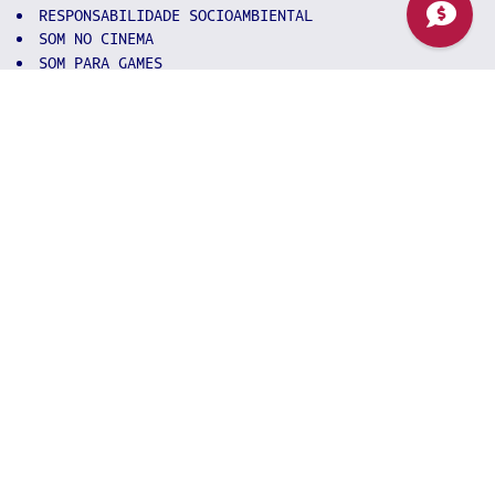
RESPONSABILIDADE SOCIOAMBIENTAL
SOM NO CINEMA
SOM PARA GAMES
SOM PARA PUBLICIDADE E PROPAGANDA
TÉCNICAS DE GRAVAÇÃO
TEORIA E HARMONIA MUSICAL
TÓPICOS ESPECIAIS
WORKSTATIONS DIGITAIS
LIBRAS (OPTATIVA)