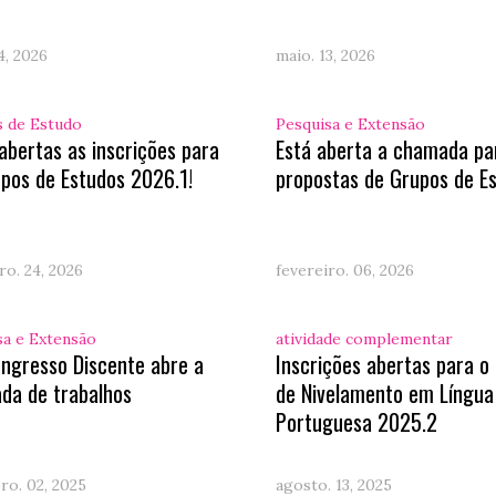
4, 2026
maio. 13, 2026
 de Estudo
Pesquisa e Extensão
abertas as inscrições para
Está aberta a chamada pa
pos de Estudos 2026.1!
propostas de Grupos de E
ro. 24, 2026
fevereiro. 06, 2026
sa e Extensão
atividade complementar
ongresso Discente abre a
Inscrições abertas para o
da de trabalhos
de Nivelamento em Língua
Portuguesa 2025.2
ro. 02, 2025
agosto. 13, 2025