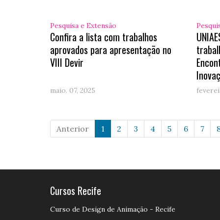
Pesquisa e Extensão
Pesqui
Confira a lista com trabalhos
UNIAE
aprovados para apresentação no
trabal
VIII Devir
Encon
Inova
maio. 07, 2025
feverei
Anterior
1
2
3
4
5
6
7
Cursos Recife
Curso de Design de Animação - Recife