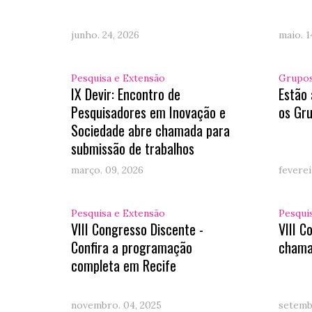
junho. 24, 2026
maio. 1
Pesquisa e Extensão
Grupos
IX Devir: Encontro de
Estão 
Pesquisadores em Inovação e
os Gru
Sociedade abre chamada para
submissão de trabalhos
março. 09, 2026
feverei
Pesquisa e Extensão
Pesqui
VIII Congresso Discente -
VIII C
Confira a programação
chama
completa em Recife
novembro. 04, 2025
setemb