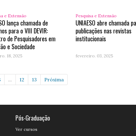
sa e Extensão
Pesquisa e Extensão
SO lança chamada de
UNIAESO abre chamada pa
hos para o VIII DEVIR:
publicações nas revistas
tro de Pesquisadores em
institucionais
ção e Sociedade
ro. 18, 2025
fevereiro. 03, 2025
8
...
12
13
Próxima
Pós-Graduação
Ver cursos