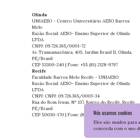
Olinda
UNIAESO - Centro Universitário AESO Barros
Melo
Razão Social: AESO- Ensino Superior de Olinda
LTDA
CNPJ: 09.726.365/0001-72
Av. Transamazônica, 405, Jardim Brasil II, Olinda,
PE/Brasil
CEP 53300-240 | Fone: +55 (81) 2128-9797
Recife
Faculdade Barros Melo Recife - UNIAESO
Razão Social: AESO- Ensino Superior de Olinda
LTDA
CNPJ: CNPJ: 09.726.365/0003-34
Rua do Bom Jesus, Nº 137, Bairro do Recife, Recife,
PE/Brasil
Nós usamos cookies
CEP 50030-170 | Fone: (81) 3204-7536
Eles são usados para 
concorda com o uso d