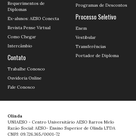
Requerimentos de
Programas de Descontos
Diplomas
Processo Seletivo
Ex-alunos: AESO Conecta
Revista Pense Virtual
Enem
Como Chegar
Vestibular
Intercâmbio
Transferências
Contato
Portador de Diploma
Trabalhe Conosco
Ouvidoria Online
Fale Conosco
Olinda
UNIAESO - Centro Universitário AESO Barros Melo
Razão Social: AESO- Ensino Superior de Olinda LTDA
CNPJ: 09.726.365/0001-72