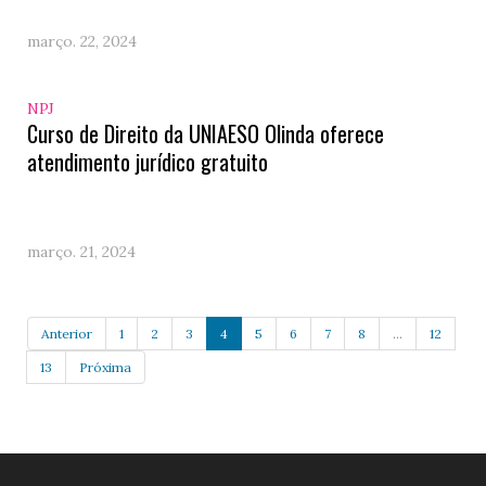
março. 22, 2024
NPJ
Curso de Direito da UNIAESO Olinda oferece
atendimento jurídico gratuito
março. 21, 2024
Anterior
1
2
3
4
5
6
7
8
...
12
13
Próxima