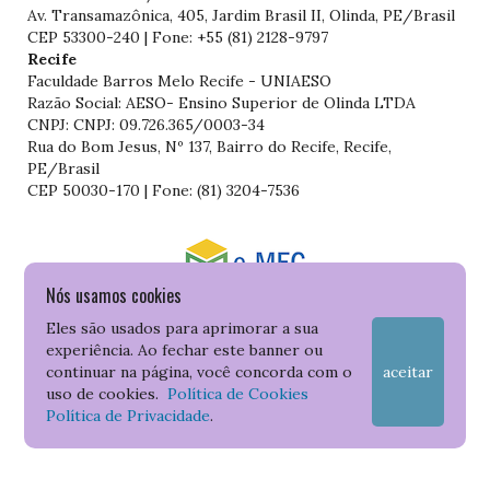
Av. Transamazônica, 405, Jardim Brasil II, Olinda, PE/Brasil
CEP 53300-240 | Fone: +55 (81) 2128-9797
Recife
Faculdade Barros Melo Recife - UNIAESO
Razão Social: AESO- Ensino Superior de Olinda LTDA
CNPJ: CNPJ: 09.726.365/0003-34
Rua do Bom Jesus, Nº 137, Bairro do Recife, Recife,
PE/Brasil
CEP 50030-170 | Fone: (81) 3204-7536
Nós usamos cookies
Consulte o cadastro da Instituição no Sistema do e-MEC
Eles são usados para aprimorar a sua
experiência. Ao fechar este banner ou
continuar na página, você concorda com o
aceitar
uso de cookies.
Política de Cookies
Política de Privacidade
.