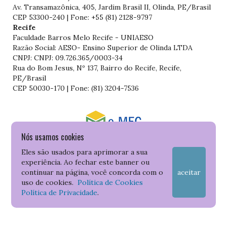
Av. Transamazônica, 405, Jardim Brasil II, Olinda, PE/Brasil
CEP 53300-240 | Fone: +55 (81) 2128-9797
Recife
Faculdade Barros Melo Recife - UNIAESO
Razão Social: AESO- Ensino Superior de Olinda LTDA
CNPJ: CNPJ: 09.726.365/0003-34
Rua do Bom Jesus, Nº 137, Bairro do Recife, Recife,
PE/Brasil
CEP 50030-170 | Fone: (81) 3204-7536
Nós usamos cookies
Consulte o cadastro da Instituição no Sistema do e-MEC
Eles são usados para aprimorar a sua
experiência. Ao fechar este banner ou
continuar na página, você concorda com o
aceitar
uso de cookies.
Política de Cookies
Política de Privacidade
.