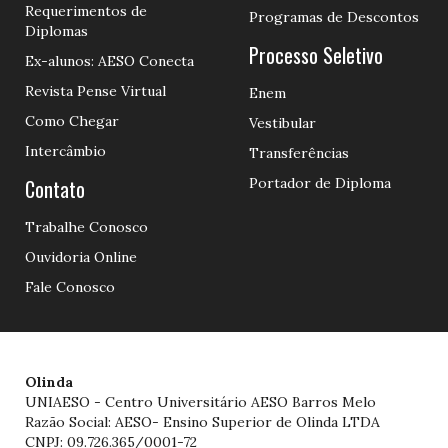
Requerimentos de
Programas de Descontos
Diplomas
Processo Seletivo
Ex-alunos: AESO Conecta
Revista Pense Virtual
Enem
Como Chegar
Vestibular
Intercâmbio
Transferências
Contato
Portador de Diploma
Trabalhe Conosco
Ouvidoria Online
Fale Conosco
Olinda
UNIAESO - Centro Universitário AESO Barros Melo
Razão Social: AESO- Ensino Superior de Olinda LTDA
CNPJ: 09.726.365/0001-72