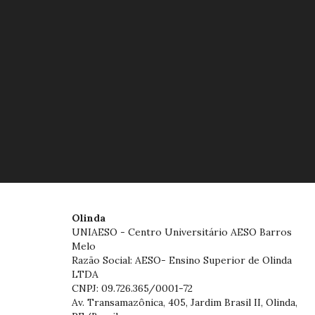
Olinda
UNIAESO - Centro Universitário AESO Barros
Melo
Razão Social: AESO- Ensino Superior de Olinda
LTDA
CNPJ: 09.726.365/0001-72
Av. Transamazônica, 405, Jardim Brasil II, Olinda,