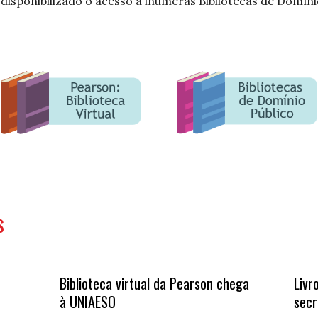
 disponibilizado o acesso a inúmeras Bibliotecas de Domíni
s
Biblioteca virtual da Pearson chega
Livr
à UNIAESO
secr