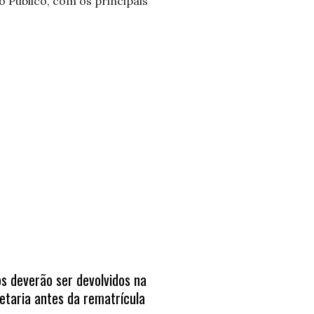
o Público, com os principais
os deverão ser devolvidos na
UNIAESO: devolução 
etaria antes da rematrícula
rematrícula