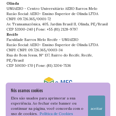
Olinda
UNIAESO - Centro Universitário AESO Barros Melo
Razão Social: AESO- Ensino Superior de Olinda LTDA
CNPJ: 09.726.365/0001-72
Av. Transamazônica, 405, Jardim Brasil II, Olinda, PE/Brasil
CEP 53300-240 | Fone: +55 (81) 2128-9797
Recife
Faculdade Barros Melo Recife - UNIAESO
Razão Social: AESO- Ensino Superior de Olinda LTDA
CNPJ: CNPJ: 09.726.365/0003-34
Rua do Bom Jesus, Nº 137, Bairro do Recife, Recife,
PE/Brasil
CEP 50030-170 | Fone: (81) 3204-7536
Nós usamos cookies
Consulte o cadastro da Instituição no Sistema do e-MEC
Eles são usados para aprimorar a sua
experiência. Ao fechar este banner ou
continuar na página, você concorda com o
aceitar
uso de cookies.
Política de Cookies