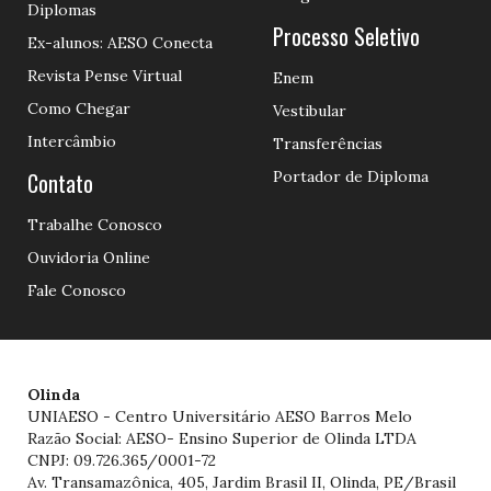
Diplomas
Processo Seletivo
Ex-alunos: AESO Conecta
Revista Pense Virtual
Enem
Como Chegar
Vestibular
Intercâmbio
Transferências
Contato
Portador de Diploma
Trabalhe Conosco
Ouvidoria Online
Fale Conosco
Olinda
UNIAESO - Centro Universitário AESO Barros Melo
Razão Social: AESO- Ensino Superior de Olinda LTDA
CNPJ: 09.726.365/0001-72
Av. Transamazônica, 405, Jardim Brasil II, Olinda, PE/Brasil