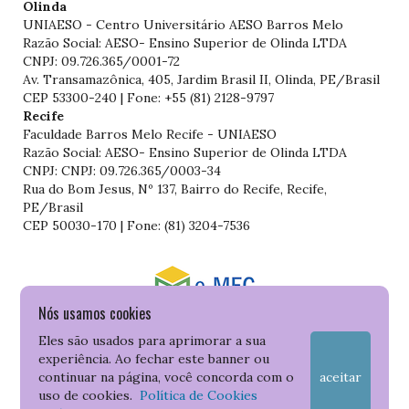
Olinda
UNIAESO - Centro Universitário AESO Barros Melo
Razão Social: AESO- Ensino Superior de Olinda LTDA
CNPJ: 09.726.365/0001-72
Av. Transamazônica, 405, Jardim Brasil II, Olinda, PE/Brasil
CEP 53300-240 | Fone: +55 (81) 2128-9797
Recife
Faculdade Barros Melo Recife - UNIAESO
Razão Social: AESO- Ensino Superior de Olinda LTDA
CNPJ: CNPJ: 09.726.365/0003-34
Rua do Bom Jesus, Nº 137, Bairro do Recife, Recife,
PE/Brasil
CEP 50030-170 | Fone: (81) 3204-7536
Nós usamos cookies
Consulte o cadastro da Instituição no Sistema do e-MEC
Eles são usados para aprimorar a sua
experiência. Ao fechar este banner ou
continuar na página, você concorda com o
aceitar
uso de cookies.
Política de Cookies