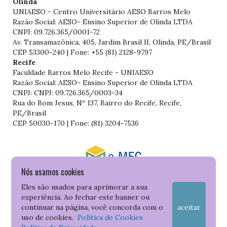
Olinda
UNIAESO - Centro Universitário AESO Barros Melo
Razão Social: AESO- Ensino Superior de Olinda LTDA
CNPJ: 09.726.365/0001-72
Av. Transamazônica, 405, Jardim Brasil II, Olinda, PE/Brasil
CEP 53300-240 | Fone: +55 (81) 2128-9797
Recife
Faculdade Barros Melo Recife - UNIAESO
Razão Social: AESO- Ensino Superior de Olinda LTDA
CNPJ: CNPJ: 09.726.365/0003-34
Rua do Bom Jesus, Nº 137, Bairro do Recife, Recife,
PE/Brasil
CEP 50030-170 | Fone: (81) 3204-7536
Nós usamos cookies
Consulte o cadastro da Instituição no Sistema do e-MEC
Eles são usados para aprimorar a sua
experiência. Ao fechar este banner ou
continuar na página, você concorda com o
aceitar
uso de cookies.
Política de Cookies