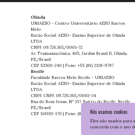
Olinda
UNIAESO - Centro Universitário AESO Barros
Melo
Razão Social: AESO- Ensino Superior de Olinda
LTDA
CNPJ: 09.726.365/0001-72
Av. Transamazônica, 405, Jardim Brasil II, Olinda,
PE/Brasil
CEP 53300-240 | Fone: +55 (81) 2128-9797
Recife
Faculdade Barros Melo Recife - UNIAESO
Razão Social: AESO- Ensino Superior de Olinda
LTDA
CNPJ: CNPJ: 09.726.365/0003-34
Rua do Bom Jesus, Nº 137, Bairro do Recife, Recife,
PE/Brasil
Nós usamos cookies
CEP 50030-170 | Fone: (81) 3204-7536
Eles são usados para 
concorda com o uso d